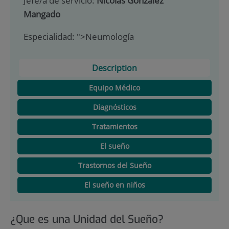
Jefe/a de servicio:
Nicolás Gonzalez
Mangado
Especialidad:
">Neumología
Description
Equipo Médico
Diagnósticos
Tratamientos
El sueño
Trastornos del Sueño
El sueño en niños
¿Que es una Unidad del Sueño?