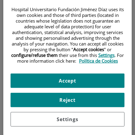
Hospital Universitario Fundación Jiménez Díaz uses its
own cookies and those of third parties (located in
countries whose legislation does not guarantee an
adequate level of data protection) for user
authentication, statistical analysis, improving services
and showing personalised advertising through the
analysis of your navigation. You can accept all cookies
Research
by pressing the button "
Accept cookies
" or
configure/refuse them
their use from this
Settings
. For
more information click here:
Política de Cookies
Accept
Teaching
Reject
Settings
Teléfono de atención al usuario