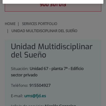
900 301 013
HOME
|
SERVICES PORTFOLIO
|
UNIDAD MULTIDISCIPLINAR DEL SUEÑO
Unidad Multidisciplinar
del Sueño
Situación:
Unidad 67 - planta 7ª - Edificio
sector privado
Teléfono:
915504927
E-mail:
ums@fjd.es