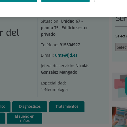
DAD MULTIDISCIPLINAR DEL SUEÑO
|
EL SUEÑO
Ser
Situación:
Unidad 67 -
planta 7ª - Edificio sector
r del
privado
Select
Teléfono:
915504927
E-mail:
ums@fjd.es
Jefe/a de servicio:
Nicolás
Gonzalez Mangado
Especialidad:
">Neumología
ico
Diagnósticos
Tratamientos
El sueño en
niños