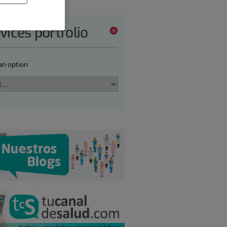
vices portfolio
 an option