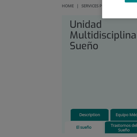
HOME
|
SERVICES PORTFOLIO
|
UNI
Unidad
Multidisciplina
Sueño
Description
Equipo Méd
Trastornos del
El sueño
Sueño