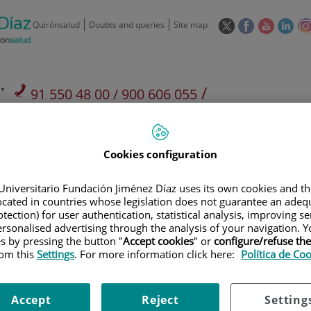
This
This
This
This
Quirónsalud
Doubts and queries
Site map
link
link
link
link
will
will
will
will
open
open
open
ope
in
in
in
in
/
91 550 48 00 / 900 606 055
a
a
a
a
pop-
pop-
pop-
pop
Private Care: 91 090 05 16
Insurance companies and
Our
up
up
up
up
Actividad
mutuals
centre
window.
window.
window.
win
Cookies configuration
Universitario Fundación Jiménez Díaz uses its own cookies and th
located in countries whose legislation does not guarantee an adequ
tection) for user authentication, statistical analysis, improving s
rsonalised advertising through the analysis of your navigation. Y
Research
T
es by pressing the button "
Accept cookies
" or
configure/refuse th
rom this
Settings
. For more information click here:
Política de Co
900 301 013
Teléfono de atención al usuario
Accept
Reject
Setting