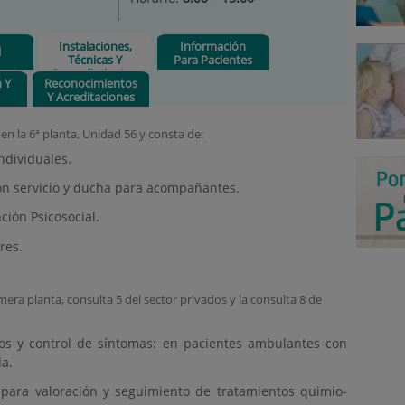
Instalaciones,
Información
l
Técnicas Y
Para Pacientes
Procedimientos
n Y
Reconocimientos
Y Acreditaciones
en la 6ª planta, Unidad 56 y consta de:
ndividuales.
con servicio y ducha para acompañantes.
ción Psicosocial.
res.
mera planta, consulta 5 del sector privados y la consulta 8 de
vos y control de síntomas: en pacientes ambulantes con
da.
 para valoración y seguimiento de tratamientos quimio-