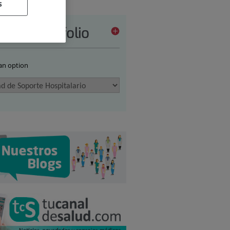
s
vices portfolio
 an option