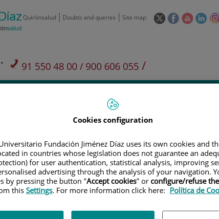
This
This
This
This
Quirónsalud
Doubts and queries
Site map
link
link
link
link
will
will
will
will
open
open
open
ope
in
in
in
in
/
91 550 48 00 / 900 606 055
a
a
a
a
pop-
pop-
pop-
pop
Private Care: 91 090 05 16
Insurance companies and
Our
up
up
up
up
Actividad
mutuals
centre
window.
window.
window.
win
Cookies configuration
Universitario Fundación Jiménez Díaz uses its own cookies and th
located in countries whose legislation does not guarantee an adequ
tection) for user authentication, statistical analysis, improving s
Research
T
rsonalised advertising through the analysis of your navigation. Y
es by pressing the button "
Accept cookies
" or
configure/refuse th
rom this
Settings
. For more information click here:
Política de Co
900 301 013
Teléfono de atención al usuario