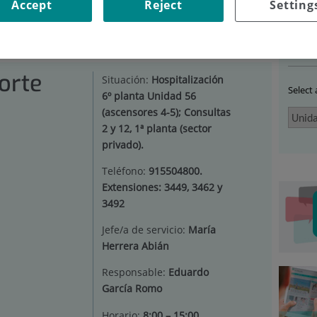
Accept
Reject
Setting
DAD DE SOPORTE HOSPITALARIO
|
INSTALACIONES,
Ser
orte
Situación:
Hospitalización
Select
6º planta Unidad 56
(ascensores 4-5); Consultas
2 y 12, 1ª planta (sector
privado).
Teléfono:
915504800.
Extensiones: 3449, 3462 y
3492
Jefe/a de servicio:
María
Herrera Abián
Responsable:
Eduardo
García Romo
Horario:
8:00 – 15:00