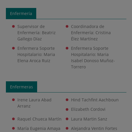
Enfermería
Supervisor de
Coordinadora de
Enfermería: Beatriz
Enfermería: Cristina
Gallego Díaz
Élez Martínez
Enfermera Soporte
Enfermera Soporte
Hospitalario: Maria
Hospitalario: Maria
Elena Aroca Ruiz
Isabel Donoso Muñoz-
Torrero
Enfermeras
Irene Laura Abad
Hind Tachfint Aachboun
Arranz
Elizabeth Cordovi
Raquel Chueca Martín
Laura Martin Sanz
María Eugenia Amaya
Alejandra Ventin Fortes