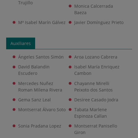
Trujillo
Monica Calcerrada
Baeza
Mª Isabel Marín Gálvez
Javier Domínguez Prieto
Auxiliares
Ángeles Santos Simón
Aroa Lozano Cabrera
David Balandin
Isabel María Enriquez
Escudero
Cambon
Mercedes Nuñez
Chayanne Mirelli
Roman Milena Rivera
Peixoto dos Santos
Gema Sanz Leal
Desiree Casado Jodra
Montserrat Álvaro Soto
Tabata Marlene
Espinoza Callan
Sonia Pradana Lopez
Montserrat Panisello
Giron