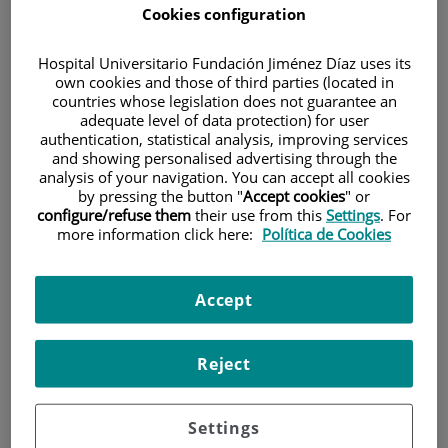
Cookies configuration
Hospital Universitario Fundación Jiménez Díaz uses its
own cookies and those of third parties (located in
countries whose legislation does not guarantee an
adequate level of data protection) for user
authentication, statistical analysis, improving services
Research
and showing personalised advertising through the
analysis of your navigation. You can accept all cookies
by pressing the button "
Accept cookies
" or
configure/refuse them
their use from this
Settings
. For
more information click here:
Política de Cookies
Accept
Teaching
Reject
Settings
Teléfono de atención al usuario