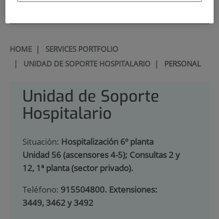
900 301 013
HOME
|
SERVICES PORTFOLIO
|
UNIDAD DE SOPORTE HOSPITALARIO
|
PERSONAL
Unidad de Soporte
Hospitalario
Situación:
Hospitalización 6º planta
Unidad 56 (ascensores 4-5); Consultas 2 y
12, 1ª planta (sector privado).
Teléfono:
915504800. Extensiones:
3449, 3462 y 3492