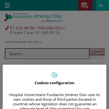
Jump to content
Jump
L
Active
Toggle
en
to
navigation
langu
content
/
91 550 48 00 / 900 606 055
Private Care: 91 090 05 16
International version
Language
selector
Cookies configuration
Hospital Universitario Fundación Jiménez Díaz uses its
own cookies and those of third parties (located in
Patients and visitors
countries whose legislation does not guarantee an
adequate level of data protection) for user