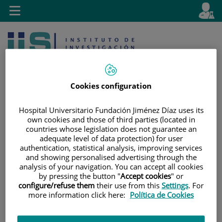
Saltar al contenido
E
Idiom
Toggle
es
navigation
activo
Cookies configuration
Hospital Universitario Fundación Jiménez Díaz uses its
own cookies and those of third parties (located in
Saltar
Selector
Buscar
countries whose legislation does not guarantee an
al
de
adequate level of data protection) for user
contenido
idioma
authentication, statistical analysis, improving services
and showing personalised advertising through the
analysis of your navigation. You can accept all cookies
by pressing the button "
Accept cookies
" or
configure/refuse them
their use from this
Settings
. For
more information click here:
Política de Cookies