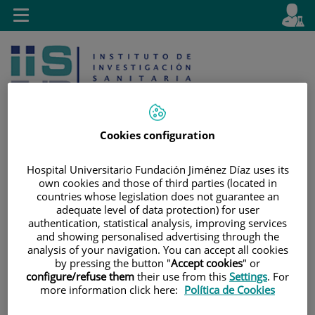
Saltar al contenido
E
Idiom
Toggle
es
navigation
activo
Cookies configuration
Hospital Universitario Fundación Jiménez Díaz uses its
Saltar
Selector
Buscar
own cookies and those of third parties (located in
al
de
countries whose legislation does not guarantee an
contenido
idioma
adequate level of data protection) for user
authentication, statistical analysis, improving services
and showing personalised advertising through the
analysis of your navigation. You can accept all cookies
by pressing the button "
Accept cookies
" or
configure/refuse them
their use from this
Settings
. For
more information click here:
Política de Cookies