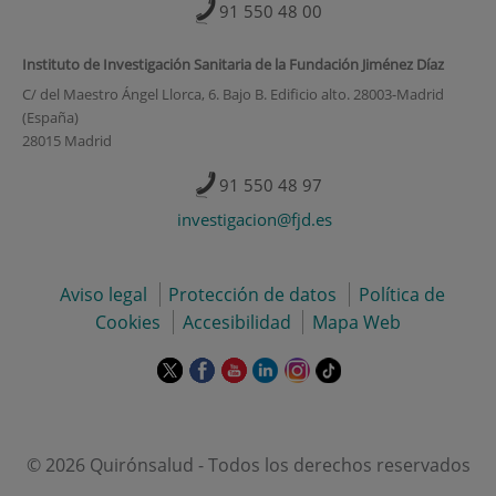
91 550 48 00
Instituto de Investigación Sanitaria de la Fundación Jiménez Díaz
C/ del Maestro Ángel Llorca, 6. Bajo B. Edificio alto. 28003-Madrid
(España)
28015 Madrid
91 550 48 97
investigacion@fjd.es
Aviso legal
Protección de datos
Política de
Cookies
Accesibilidad
Mapa Web
Este
Este
Este
Este
Este
Enlace
enlace
enlace
enlace
enlace
enlace
a
se
se
se
se
se
una
abrirá
abrirá
abrirá
abrirá
abrirá
aplicación
en
en
en
en
en
externa.
© 2026 Quirónsalud - Todos los derechos reservados
una
una
una
una
una