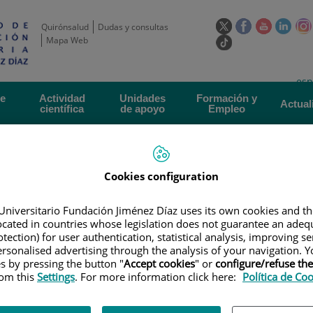
Este
Este
Este
Este
Quirónsalud
Dudas y consultas
enlace
enlace
enlace
enla
Mapa Web
Enlace
se
se
se
se
a
abrirá
abrirá
abrirá
abrir
una
Selecto
Idi
esp
en
en
en
en
aplicación
de
act
una
una
una
una
de
Actividad
Unidades
Formación y
externa.
Actual
idioma
científica
de apoyo
Empleo
ventana
ventana
ventana
vent
nueva.
nueva.
nueva.
nuev
Cookies configuration
Universitario Fundación Jiménez Díaz uses its own cookies and th
located in countries whose legislation does not guarantee an adequ
tection) for user authentication, statistical analysis, improving s
RGANIZATIVA
|
COMITÉ DE ÉTICA DE LA INVESTIGACIÓN
|
TIPOS DE E
rsonalised advertising through the analysis of your navigation. Y
ON MEDICAMENTOS, INCLUIDOS LOS DE BAJO NIVEL DE INTERVENCIÓN, RE
es by pressing the button "
Accept cookies
" or
configure/refuse th
rom this
Settings
. For more information click here:
Política de Co