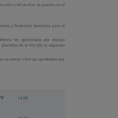
nuevo ECm o MS de ECm, de acuerdo con el
ntos y Productos Sanitarios para la
deberá ser gestionada por equipo
s p
lantillas de la FIIS-FJD s
e adjuntan
 que no somos CEIm (ya aprobados por
 y
14
KB