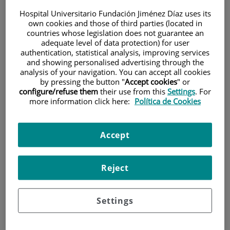
Hospital Universitario Fundación Jiménez Díaz uses its
own cookies and those of third parties (located in
countries whose legislation does not guarantee an
adequate level of data protection) for user
authentication, statistical analysis, improving services
and showing personalised advertising through the
analysis of your navigation. You can accept all cookies
Research
by pressing the button "
Accept cookies
" or
configure/refuse them
their use from this
Settings
. For
more information click here:
Política de Cookies
Accept
Reject
Teaching
Settings
Teléfono de atención al usuario