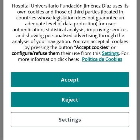
Hospital Universitario Fundación Jiménez Díaz uses its
own cookies and those of third parties (located in
countries whose legislation does not guarantee an
adequate level of data protection) for user
authentication, statistical analysis, improving services
and showing personalised advertising through the
analysis of your navigation. You can accept all cookies
by pressing the button "
Accept cookies
" or
Research
configure/refuse them
their use from this
Settings
. For
more information click here:
Política de Cookies
Accept
Reject
Teaching
Settings
Teléfono de atención al usuario