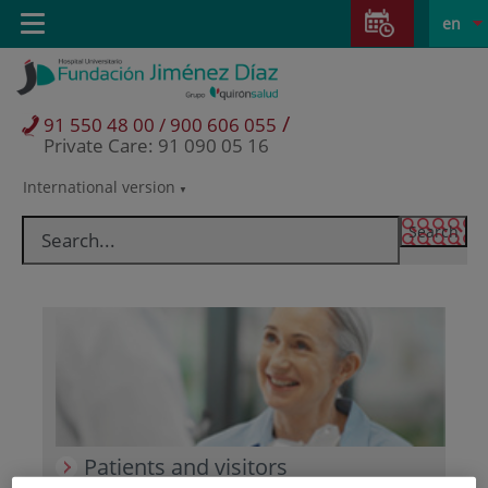
Jump to content
Jump
L
Active
Toggle
en
to
navigation
langu
content
/
91 550 48 00 / 900 606 055
Private Care: 91 090 05 16
International version
Language
selector
Patients and visitors