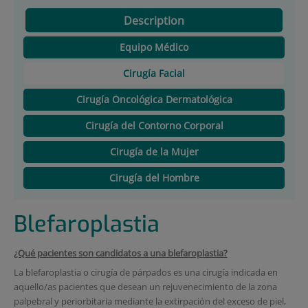
Description
Equipo Médico
Cirugía Facial
Cirugía Oncológica Dermatológica
Cirugía del Contorno Corporal
Cirugía de la Mujer
Cirugía del Hombre
Blefaroplastia
¿Qué pacientes son candidatos a una blefaroplastia?
La blefaroplastia o cirugía de párpados es una cirugía indicada en
aquello/as pacientes que desean un rejuvenecimiento de la zona
palpebral y periorbitaria mediante la extirpación del exceso de piel,