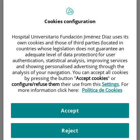
Cookies configuration
Hospital Universitario Fundación Jiménez Díaz uses its
own cookies and those of third parties (located in
Research
countries whose legislation does not guarantee an
adequate level of data protection) for user
authentication, statistical analysis, improving services
and showing personalised advertising through the
analysis of your navigation. You can accept all cookies
by pressing the button "
Accept cookies
" or
configure/refuse them
their use from this
Settings
. For
more information click here:
Política de Cookies
Teaching
Accept
Reject
Teléfono de atención al usuario