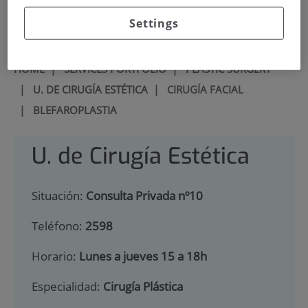
900 301 013
Settings
HOME
|
SERVICES PORTFOLIO
|
PLASTIC SURGERY
|
U. DE CIRUGÍA ESTÉTICA
|
CIRUGÍA FACIAL
|
BLEFAROPLASTIA
U. de Cirugía Estética
Situación:
Consulta Privada nº10
Teléfono:
2598
Horario:
Lunes a jueves 15 a 18h
Especialidad:
Cirugía Plástica