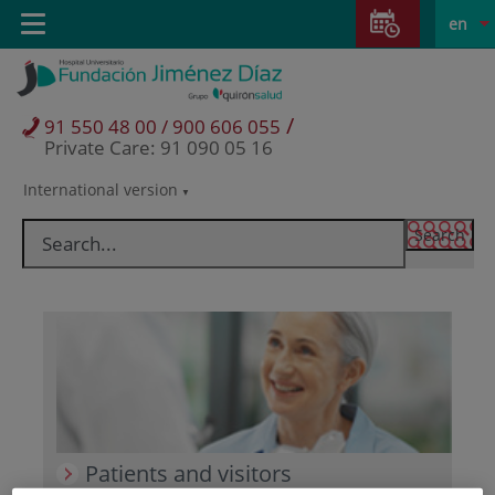
Jump to content
Jump
L
Active
Toggle
en
to
navigation
langu
content
/
91 550 48 00 / 900 606 055
Private Care: 91 090 05 16
International version
Language
selector
Patients and visitors