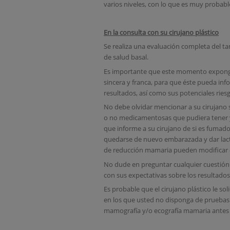
varios niveles, con lo que es muy probabl
En la consulta con su cirujano plástico
Se realiza una evaluación completa del ta
de salud basal.
Es importante que este momento exponga
sincera y franca, para que éste pueda info
resultados, así como sus potenciales ries
No debe olvidar mencionar a su cirujano
o no medicamentosas que pudiera tener y
que informe a su cirujano de si es fumad
quedarse de nuevo embarazada y dar lact
de reducción mamaria pueden modificar el
No dude en preguntar cualquier cuestión 
con sus expectativas sobre los resultados
Es probable que el cirujano plástico le so
en los que usted no disponga de pruebas 
mamografía y/o ecografía mamaria antes d