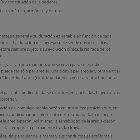
a y constitución de la paciente.
tico simétrico, armónico y natural.
nestesia general y su duración es variable en función de cada
 horas. La duración del ingreso suele ser de dos o tres días,
tará siempre sujeto a su evolución clínica, la retirada de los
co.
iel, grasa y tejido mamario, que se envía para su estudio
uede ser sólo periareolar, una cicatriz periareolar y otra vertical
 invertida/ ancla (cicatriz periareolar, vertical y otra horizontal
del paciente, pudiendo darse cicatrices ensanchadas, hipertróficas
osterior.
cación del complejo areola-pezón en una nueva posición que, en
de condicionar un sufrimiento del mismo por falta de riego
la areola-pezón. Así mismo, la sensibilidad de la areola-pezón
eta, temporal o permanente tras la cirugía.
l tejido glandular de la mama y sus conductos galactóforos a