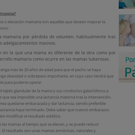
stopexia?
ia o elevación mamaria son aquellas que deseen mejorar la
ivos:
da mamaria por pérdida de volumen, habitualmente tras
 o adelgazamientos masivos.
ón en la que una mama es diferente de la otra como por
arrollo mamario como ocurre en las mamas tuberosas.
 tenga más de 20 años de edad para que el pecho se haya
nga obesidad o sobrepeso importante, en cuyo caso tendrá que
le para poderse operar.
l tejido glandular de la mama y sus conductos galactóforos a
e que sea imposible una lactancia materna tras la intervención.
lanea quedarse embarazada y dar lactancia, siendo preferible
 lactancia haya terminado. Debe saber que nuevos embarazos
en modificar el resultado estético.
 las mamas al tiempo que se elevan, y se puede reducir
. El resultado son unas mamas armónicas, naturales y