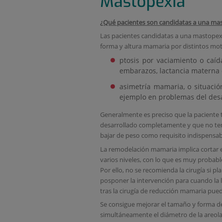
Mastopexia
¿Qué pacientes son candidatas a una ma
Las pacientes candidatas a una mastopex
forma y altura mamaria por distintos mot
ptosis por vaciamiento o caí
embarazos, lactancia materna
asimetría mamaria, o situaci
ejemplo en problemas del des
Generalmente es preciso que la paciente
desarrollado completamente y que no te
bajar de peso como requisito indispensab
La remodelación mamaria implica cortar e
varios niveles, con lo que es muy probabl
Por ello, no se recomienda la cirugía si p
posponer la intervención para cuando la
tras la cirugía de reducción mamaria pued
Se consigue mejorar el tamaño y forma de
simultáneamente el diámetro de la areola