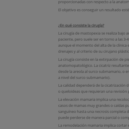
proporcionadas con respecto a la anatomí
El objetivo es conseguir un resultado esté
¿En qué consiste la cirugía?
La cirugía de mastopexia se realiza bajo a
paciente, pero suele ser en torno a las 3-4
aunque el momento del alta de la clínica es
drenajes y al criterio de su cirujano plásti
La cirugía consiste en la extirpación de p
anatomopatológico. La cicatriz resultante p
desde la areola al surco submamario, o en T
a nivel del surco submamario).
La calidad dependerá de la cicatrización 
o queloideas que requieran una revisión p
La elevación mamaria implica una recolo
casos de mamas muy grandes o caídas pue
sanguíneo hasta una necrosis completa de 
puede perderse de manera parcial o compl
La remodelación mamaria implica cortar e