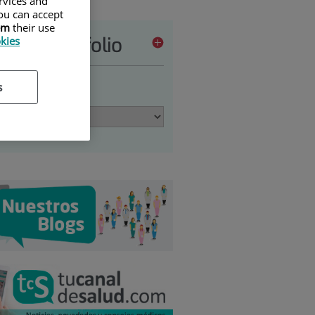
ervices and
ou can accept
em
their use
vices portfolio
okies
s
 an option