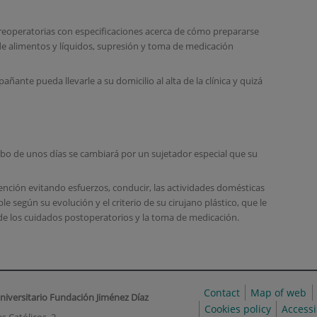
preoperatorias con especificaciones acerca de cómo prepararse
 de alimentos y líquidos, supresión y toma de medicación
ante pueda llevarle a su domicilio al alta de la clínica y quizá
 cabo de unos días se cambiará por un sujetador especial que su
vención evitando esfuerzos, conducir, las actividades domésticas
 según su evolución y el criterio de su cirujano plástico, que le
 de los cuidados postoperatorios y la toma de medicación.
Contact
Map of web
niversitario Fundación Jiménez Díaz
Cookies policy
Accessi
s Católicos, 2