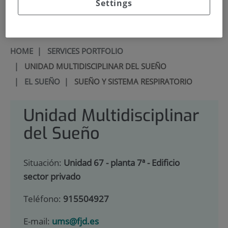
Settings
900 301 013
HOME
|
SERVICES PORTFOLIO
|
UNIDAD MULTIDISCIPLINAR DEL SUEÑO
|
EL SUEÑO
|
SUEÑO Y SISTEMA RESPIRATORIO
Unidad Multidisciplinar
del Sueño
Situación:
Unidad 67 - planta 7ª - Edificio
sector privado
Teléfono:
915504927
E-mail:
ums@fjd.es