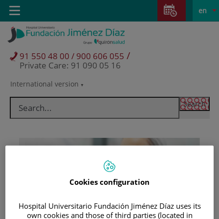
Jump to content
Jump
L
Active
Toggle
en
to
navigation
langu
content
/
91 550 48 00 / 900 606 055
Private Care: 91 090 05 16
International version
Language
selector
Cookies configuration
Hospital Universitario Fundación Jiménez Díaz uses its
Patients and visitors
own cookies and those of third parties (located in