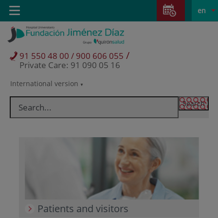
Jump to content
Jump
L
Active
Toggle
en
to
navigation
langu
content
/
91 550 48 00 / 900 606 055
Private Care: 91 090 05 16
International version
Language
selector
Patients and visitors