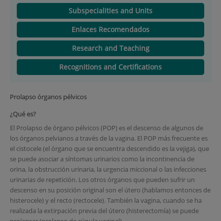
Subspecialities and Units
Enlaces Recomendados
Research and Teaching
Recognitions and Certifications
Prolapso órganos pélvicos
¿Qué es?
El Prolapso de órgano pélvicos (POP) es el descenso de algunos de
los órganos pelvianos a través de la vagina. El POP más frecuente es
el cistocele (el órgano que se encuentra descendido es la vejiga), que
se puede asociar a síntomas urinarios como la incontinencia de
orina, la obstrucción urinaria, la urgencia miccional o las infecciones
urinarias de repetición. Los otros órganos que pueden sufrir un
descenso en su posición original son el útero (hablamos entonces de
histerocele) y el recto (rectocele). También la vagina, cuando se ha
realizada la extirpación previa del útero (histerectomía) se puede
prolapsar (prolapso de cúpula vaginal).