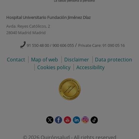
Hospital Universitario Fundación Jiménez Díaz
Avda. Reyes Católicos, 2
28040 Madrid Madrid
/
91 550 48 00 / 900 606 055
Private Care: 91 090 05 16
Contact
Map of web
Disclaimer
Data protection
Cookies policy
Accessibility
This
This
This
This
This
Link
link
link
link
link
link
to
will
will
will
will
will
external
© 2026 Quirónsalud - All rights reserved
open
open
open
open
open
application.