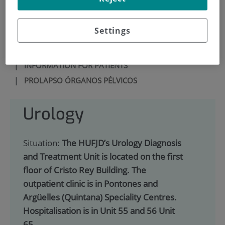
900 301 013
Settings
HOME
|
SERVICES PORTFOLIO
|
UROLOGY
|
INFORMATION FOR PATIENTS
|
PROLAPSO ÓRGANOS PÉLVICOS
Urology
Situation:
The HUFJD’s Urology Diagnosis
and Treatment Unit is located on the first
floor of Cristo Rey Building. The
outpatient clinic is in Pontones and
Argüelles (Quintana) Speciality Centres.
Hospitalisation is in Unit 55 and 56 Unit
65