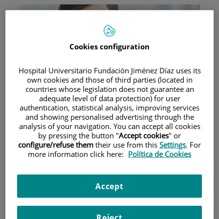
Cookies configuration
Hospital Universitario Fundación Jiménez Díaz uses its
Research
own cookies and those of third parties (located in
countries whose legislation does not guarantee an
adequate level of data protection) for user
authentication, statistical analysis, improving services
and showing personalised advertising through the
analysis of your navigation. You can accept all cookies
by pressing the button "
Accept cookies
" or
configure/refuse them
their use from this
Settings
. For
more information click here:
Política de Cookies
Teaching
Accept
Teléfono de atención al usuario
Reject