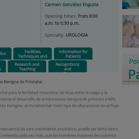
Carmen González Enguita
Opening times:
from 8:00
a.m. to 5:30 p.m.
Specialty:
UROLOGIA
Facilities,
Information for
ico
Techniques and
Patients
Procedures
Research and
Recognitions
s
Teaching
and
Certifications
ia Benigna de Próstata)
l para la fertilidad masculina. Se situa entre la vejiga y la
mienza el desarrollo de la hiperplasia benigna de próstata (HBP),
to benigno, se incrementan todo tipo de alteraciones en el flujo
ecuencia de este crecimiento prostático, puede ser lenta tanto
 recomienda cada vez más, que los hombres mayores de cuarenta