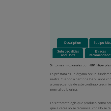
Description
Equipo Méd
Subspecialities
Enlaces
and Units
Recomendado
Síntomas miccionales por HBP (Hiperplas
La próstata es un órgano sexual fundamenta
uretra. Cuando a partir de los 50 años co
a consecuencia de este continuo crecimien
normal de la orina.
La sintomatología que produce, como cons
que a veces no se reconoce. Por ello se