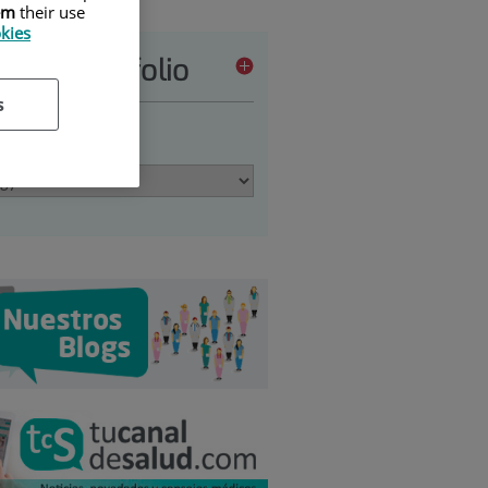
em
their use
okies
vices portfolio
s
 an option