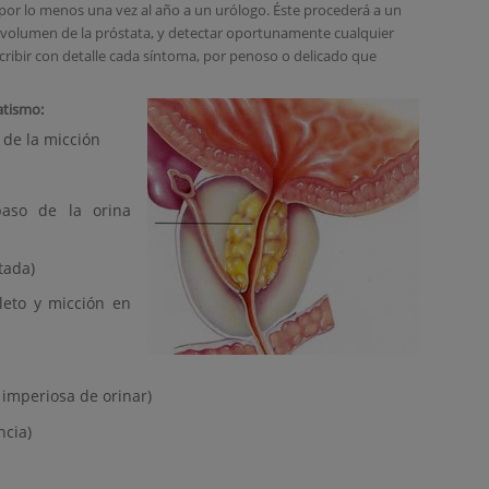
or lo menos una vez al año a un urólogo. Éste procederá a un
e y volumen de la próstata, y detectar oportunamente cualquier
scribir con detalle cada síntoma, por penoso o delicado que
atismo:
o de la micción
paso de la orina
tada)
leto y micción en
 imperiosa de orinar)
ncia)