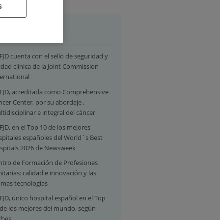
s
hlights
FJD cuenta con el sello de seguridad y
idad clínica de la Joint Commission
ernational
 FJD, acreditada como Comprehensive
cer Center, por su abordaje ,
tidisciplinar e integral del cáncer
FJD, en el Top 10 de los mejores
spitales españoles del World´s Best
spitals 2026 de Newsweek
ntro de Formación de Profesiones
itarias: calidad e innovación y las
timas tecnologías
FJD, único hospital español en el Top
 de los mejores del mundo, según
rbes