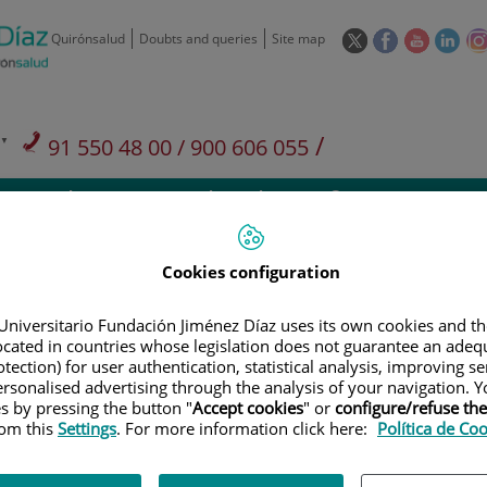
This
This
This
This
Quirónsalud
Doubts and queries
Site map
link
link
link
link
will
will
will
will
open
open
open
ope
in
in
in
in
/
91 550 48 00 / 900 606 055
a
a
a
a
pop-
pop-
pop-
pop
Private Care: 91 090 05 16
Insurance companies and
Our
up
up
up
up
Actividad
mutuals
centre
window.
window.
window.
win
Cookies configuration
Universitario Fundación Jiménez Díaz uses its own cookies and th
located in countries whose legislation does not guarantee an adequ
Research
T
tection) for user authentication, statistical analysis, improving s
rsonalised advertising through the analysis of your navigation. Y
es by pressing the button "
Accept cookies
" or
configure/refuse th
rom this
Settings
. For more information click here:
Política de Co
900 301 013
Teléfono de atención al usuario