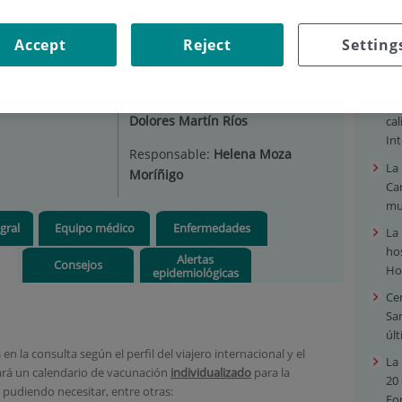
 ATENCIÓN AL VIAJERO INTERNACIONAL
|
VACUNAS
Accept
Reject
Setting
Hig
ención
Situación:
3ª planta
Jefe/a de servicio:
María
La 
Dolores Martín Ríos
cal
Int
Responsable:
Helena Moza
La
Moríñigo
Can
mul
gral
Equipo médico
Enfermedades
La 
ho
Alertas
Consejos
Ho
epidemiológicas
Ce
San
úl
n la consulta según el perfil del viajero internacional y el
La 
orará un calendario de vacunación
individualizado
para la
20
 pudiendo necesitar, entre otras:
Fo