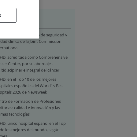
s
hlights
FJD cuenta con el sello de seguridad y
idad clínica de la Joint Commission
ernational
 FJD, acreditada como Comprehensive
cer Center, por su abordaje ,
tidisciplinar e integral del cáncer
FJD, en el Top 10 de los mejores
spitales españoles del World´s Best
spitals 2026 de Newsweek
ntro de Formación de Profesiones
itarias: calidad e innovación y las
timas tecnologías
FJD, único hospital español en el Top
 de los mejores del mundo, según
rbes