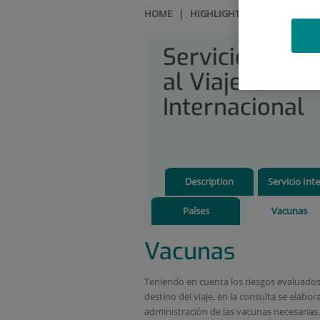
HOME
|
HIGHLIGHTS
|
SERVICIO DE
Servicio de At
al Viajero
Internacional
Description
Servicio Inte
Países
Vacunas
Vacunas
Teniendo en cuenta los riesgos evaluados e
destino del viaje, en la consulta se elab
administración de las vacunas necesarias,