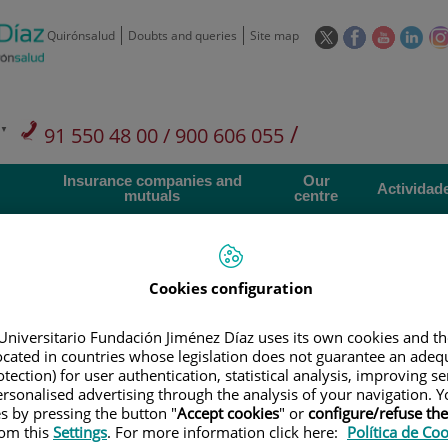
This
This
This
This
Quirónsalud
Doubts and queries
Site map
link
link
link
link
will
will
will
will
open
open
open
ope
in
in
in
in
/
91 550 48 00 / 900 606 055
a
a
a
a
pop-
pop-
pop-
pop
Private Care: 91 090 05 16
Insurance companies and
Our
up
up
up
up
Actividad
mutuals
centre
window.
window.
window.
win
Cookies configuration
Research
T
Universitario Fundación Jiménez Díaz uses its own cookies and th
located in countries whose legislation does not guarantee an adequ
tection) for user authentication, statistical analysis, improving s
rsonalised advertising through the analysis of your navigation. Y
900 301 013
Teléfono de atención al usuario
es by pressing the button "
Accept cookies
" or
configure/refuse th
rom this
Settings
. For more information click here:
Política de Co