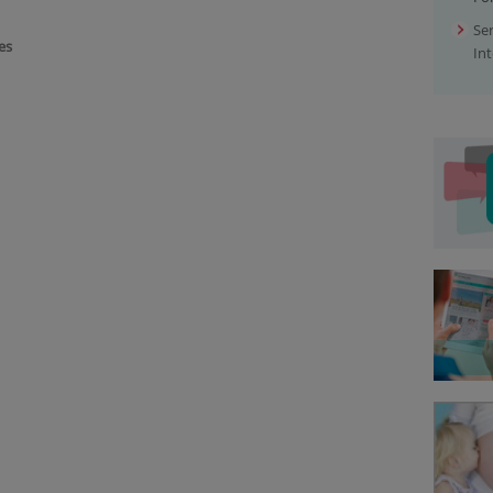
Ser
es
In