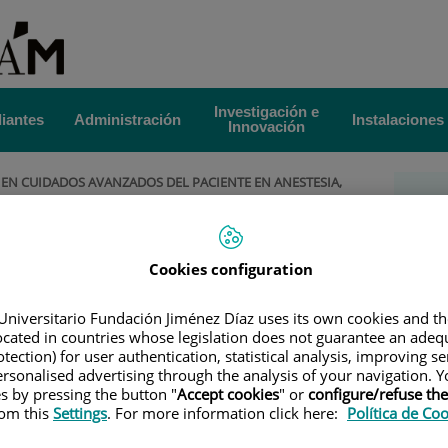
Investigación e
iantes
Administración
Instalaciones
Innovación
EN CUIDADOS AVANZADOS DEL PACIENTE EN ANESTESIA,
Más
LOR
|
DIRECCIÓN ACADÉMICA
la 
émica
Cookies configuration
Ava
Directores
Universitario Fundación Jiménez Díaz uses its own cookies and th
Pac
located in countries whose legislation does not guarantee an adequ
tection) for user authentication, statistical analysis, improving s
rsonalised advertising through the analysis of your navigation. Y
Ane
Gómez
es by pressing the button "
Accept cookies
" or
configure/refuse th
rom this
Settings
. For more information click here:
Política de Co
ía.
Re
 UAM.