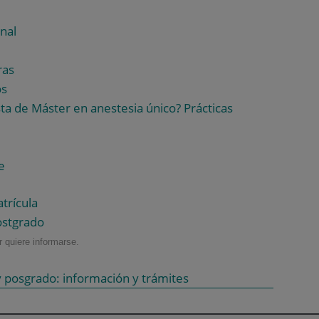
nal
ras
os
a de Máster en anestesia único? Prácticas
e
trícula
ostgrado
 quiere informarse.
 posgrado: información y trámites