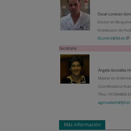
Óscar Lorenzo Gon
Doctor en Bioquím
Vicedecano de Pos
OLorenz@fjd.es
Secretaria
Ángela González H
Máster en Enferme
Coordinadora Acadé
Tfno.: 915504800 E
agonzalezh@fjd.es
Más información