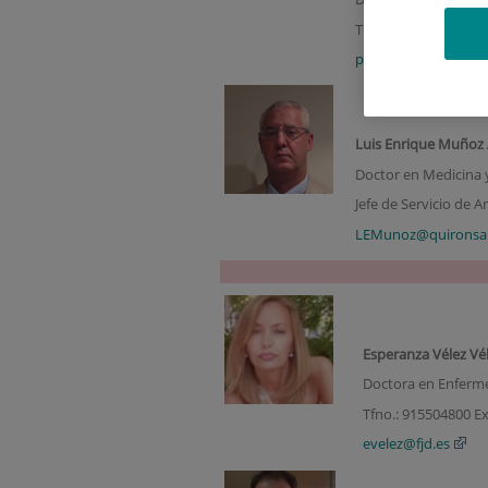
Tfno.: 915504800 Ext
prodriguezg@quiron
Luis Enrique Muñoz
Doctor en Medicina y
Jefe de Servicio de A
LEMunoz@quironsal
Esperanza Vélez Vé
Doctora en Enferme
Tfno.: 915504800 Ex
evelez@fjd.es