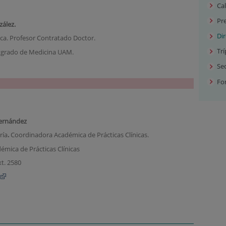
Cal
Pre
zález.
Di
ica. Profesor Contratado Doctor.
Trí
tgrado de Medicina UAM.
Sec
Fo
ernández
ría
.
Coordinadora Académica de Prácticas Clínicas.
mica de Prácticas Clínicas
xt. 2580