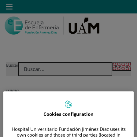
Saltar al contenido
Toggle
navigation
Saltar
Buscar
al
contenido
INICIO
|
MÁSTER PROPIO POR LA UAM EN CUIDADOS
AVANZADOS DEL PACIENTE EN ANESTESIA,
Cookies configuration
REANIMACIÓN Y TRATAMIENTO DEL DOLOR
|
SEMINARIOS Y TALLERES PRÁCTICOS
Hospital Universitario Fundación Jiménez Díaz uses its
own cookies and those of third parties (located in