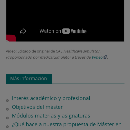
Vídeo: Editado de original de CAE
Healthcare simulator.
Proporcionado por Medical Simulator a través de
Vimeo
.
Más información
Interés académico y profesional
Objetivos del máster
Módulos materias y asignaturas
¿Qué hace a nuestra propuesta de Máster en