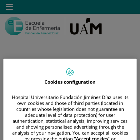
Saltar al contenido
Toggle
navigation
Saltar
Buscar
al
contenido
Cookies configuration
INICIO
Hospital Universitario Fundación Jiménez Díaz uses its
|
MÁSTER PROPIO POR LA UAM EN CUIDADOS
own cookies and those of third parties (located in
countries whose legislation does not guarantee an
AVANZADOS DEL PACIENTE EN ANESTESIA,
adequate level of data protection) for user
REANIMACIÓN Y TRATAMIENTO DEL DOLOR
authentication, statistical analysis, improving services
and showing personalised advertising through the
|
PRECIO
analysis of your navigation. You can accept all cookies
by pressing the button "
Accept cookies
" or