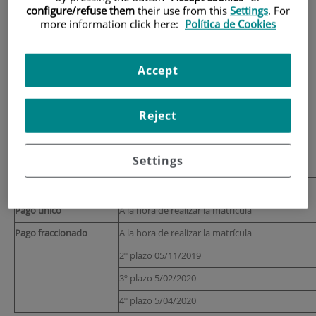
Precio
configure/refuse them
their use from this
Settings
. For
more information click here:
Política de Cookies
Precio por crédito: 66,67€
Precio total:
4.000€
Accept
Posibilidad de pago fraccionado en cuatro
plazos.
Reject
Becas:
supondrán el 10% de los alumnos matriculados.
La política de la Escuela es evitar las becas totales, de esa
Settings
manera más estudiantes podrán beneficiarse de ellas.
Plazos de pago
Pago único
A la hora de realizar la matrícula
Pago fraccionado
A la hora de realizar la matrícula
2º plazo 05/11/2019
3º plazo 5/02/2020
4º plazo 5/04/2020