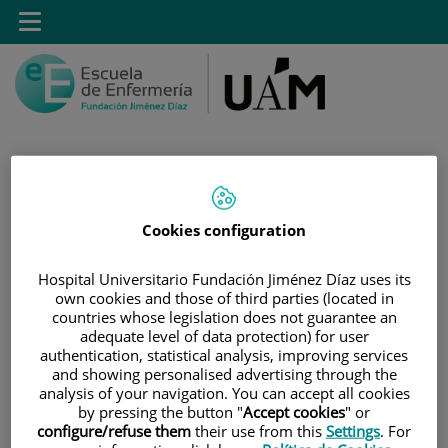
Saltar al contenido
Toggle
navigation
Saltar
Buscar
Cookies configuration
al
contenido
Hospital Universitario Fundación Jiménez Díaz uses its
own cookies and those of third parties (located in
INICIO
countries whose legislation does not guarantee an
|
MÁSTER PROPIO POR LA UAM EN CUIDADOS
adequate level of data protection) for user
AVANZADOS DEL PACIENTE EN ANESTESIA,
authentication, statistical analysis, improving services
and showing personalised advertising through the
REANIMACIÓN Y TRATAMIENTO DEL DOLOR
analysis of your navigation. You can accept all cookies
|
OBJETIVOS DEL MÁSTER
by pressing the button "
Accept cookies
" or
configure/refuse them
their use from this
Settings
. For