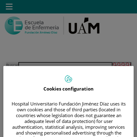
Saltar al contenido
Toggle
navigation
Saltar
Buscar
al
contenido
Cookies configuration
INICIO
|
MÁSTER PROPIO POR LA UAM EN CUIDADOS
Hospital Universitario Fundación Jiménez Díaz uses its
AVANZADOS DEL PACIENTE EN ANESTESIA,
own cookies and those of third parties (located in
countries whose legislation does not guarantee an
REANIMACIÓN Y TRATAMIENTO DEL DOLOR
adequate level of data protection) for user
|
MÓDULOS MATERIAS Y ASIGNATURAS
authentication, statistical analysis, improving services
and showing personalised advertising through the