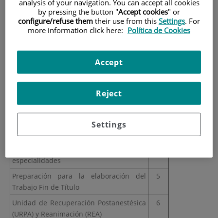
Módulos materias y
analysis of your navigation. You can accept all cookies
by pressing the button "
Accept cookies
" or
asignaturas
configure/refuse them
their use from this
Settings
. For
more information click here:
Política de Cookies
Tabla-resumen de módulos y asignaturas
Accept
MÓDULO/AISGNATURA
ECTS
Reject
1. ASIGNATURAS OBLIGATORIAS
Fundamentos de la anestesia y bases
8
anatomofisiológicas
Settings
Conceptualización de la anestesia y su
10
aplicación en las diferentes
especialidades
Preparación para la elaboración del
5
Trabajo Fin de Título
Unidad de Recuperación Postanestésica
6
(URPA) y Reanimación (REA)