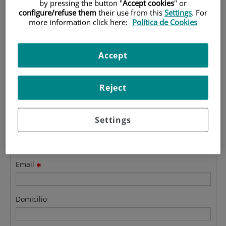
Formulario de contacto de
by pressing the button "
Accept cookies
" or
configure/refuse them
their use from this
Settings
. For
Postgrado
more information click here:
Política de Cookies
Indicar en el mensaje sobre qué máster quiere informarse.
Accept
Reject
Apellidos
Settings
Nombre
Email
Domicilio