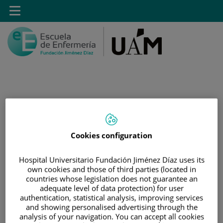
Saltar al contenido
Toggle
navigation
Saltar
Buscar
al
contenido
Cookies configuration
INICIO
Hospital Universitario Fundación Jiménez Díaz uses its
|
MÁSTER PROPIO POR LA UAM EN CUIDADOS
own cookies and those of third parties (located in
AVANZADOS DEL PACIENTE EN ANESTESIA,
countries whose legislation does not guarantee an
REANIMACIÓN Y TRATAMIENTO DEL DOLOR
adequate level of data protection) for user
authentication, statistical analysis, improving services
|
FORMULARIO DE CONTACTO DE POSTGRADO
and showing personalised advertising through the
analysis of your navigation. You can accept all cookies