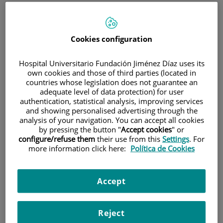
¿Qué hace a nuestra
propuesta de Máster en
Cookies configuration
anestesia único? Prácticas
Hospital Universitario Fundación Jiménez Díaz uses its
Externas
own cookies and those of third parties (located in
countries whose legislation does not guarantee an
adequate level of data protection) for user
Un valor añadido y distintivo de esta propuesta lo constituye el
authentication, statistical analysis, improving services
volumen de prácticas ofertadas, 386 horas, cubriendo todas aquellas
and showing personalised advertising through the
áreas donde la presencia de la enfermera de anestesia es garantía de
analysis of your navigation. You can accept all cookies
seguridad y confort para el paciente. Además, la formación teórica se
by pressing the button "
Accept cookies
" or
simultaneará con talleres prácticos y simuladores que facilitarán la
configure/refuse them
their use from this
Settings
. For
adquisición de los conceptos.
more information click here:
Política de Cookies
"Puedes elegir lugar y horario de prácticas entre la oferta de los H.U.
Fundación Jiménez Díaz (Madrid), el Hospital Rey Juan Carlos
(Móstoles) y el Hospital General de Villalba".
Accept
Reject