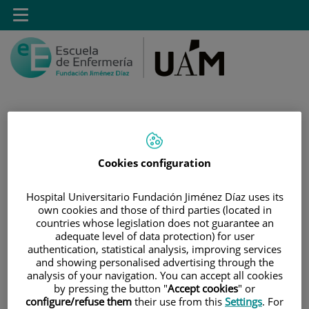
Saltar al contenido
Toggle
navigation
Saltar
Buscar
al
Cookies configuration
contenido
Hospital Universitario Fundación Jiménez Díaz uses its
INICIO
own cookies and those of third parties (located in
countries whose legislation does not guarantee an
|
MÁSTER PROPIO POR LA UAM EN CUIDADOS
adequate level of data protection) for user
AVANZADOS DEL PACIENTE EN ANESTESIA,
authentication, statistical analysis, improving services
REANIMACIÓN Y TRATAMIENTO DEL DOLOR
and showing personalised advertising through the
analysis of your navigation. You can accept all cookies
|
TRÍPTICO INFORMATIVO
by pressing the button "
Accept cookies
" or
configure/refuse them
their use from this
Settings
. For