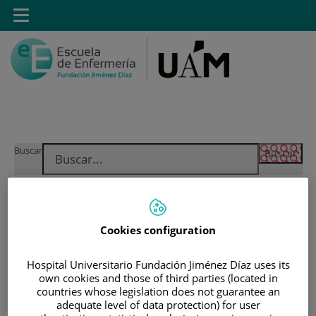
Saltar al contenido
Toggle
navigation
Saltar
Buscar
al
contenido
INICIO
Cookies configuration
|
MÁSTER PROPIO POR LA UAM EN CUIDADOS
AVANZADOS DEL PACIENTE EN ANESTESIA,
Hospital Universitario Fundación Jiménez Díaz uses its
REANIMACIÓN Y TRATAMIENTO DEL DOLOR
own cookies and those of third parties (located in
|
SECRETARÍA ADMINISTRATIVA: TRÁMITES
countries whose legislation does not guarantee an
adequate level of data protection) for user