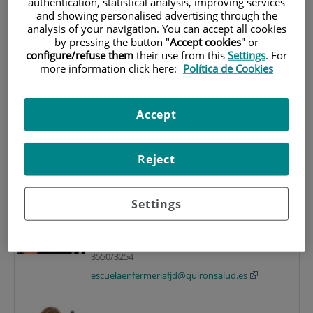
Secretaría administrativa:
authentication, statistical analysis, improving services
and showing personalised advertising through the
trámites
analysis of your navigation. You can accept all cookies
by pressing the button "
Accept cookies
" or
configure/refuse them
their use from this
Settings
. For
Objetivo
more information click here:
Política de Cookies
Realizar el proceso administrativo del estudiante a lo largo de su
carrera, y ofrecer ayuda en todo aquello que el estudiante necesite.
Accept
Personal
Personal administrativo de Pintor Rosales
Reject
Settings
Dña. Mª Ángeles López Culebras
Tfno.: 915504864 Llamadas internas Ext.
3550/3254
escuelaenfermeriafjd@quironsalud.es