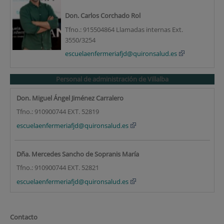
Don. Carlos Corchado Rol
Tfno.: 915504864 Llamadas internas Ext.
3550/3254
escuelaenfermeriafjd@quironsalud.es
Personal de administración de Villalba
Don. Miguel Ángel Jiménez Carralero
Tfno.: 910900744 EXT. 52819
escuelaenfermeriafjd@quironsalud.es
Dña. Mercedes Sancho de Sopranis María
Tfno.: 910900744 EXT. 52821
escuelaenfermeriafjd@quironsalud.es
Contacto