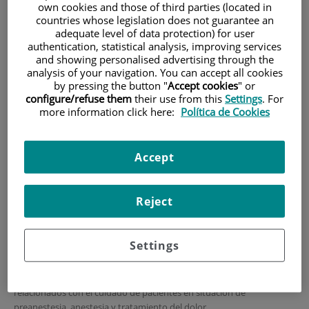
Preinscripción, admisión y
own cookies and those of third parties (located in
countries whose legislation does not guarantee an
matrícula
adequate level of data protection) for user
authentication, statistical analysis, improving services
and showing personalised advertising through the
Requisitos de acceso y condiciones
analysis of your navigation. You can accept all cookies
by pressing the button "
Accept cookies
" or
es un requisito de
Por las características del máster propuesto,
configure/refuse them
their use from this
Settings
. For
acceso estar en posesión del Título Oficial de
more information click here:
Política de Cookies
Diplomado o Graduado en Enfermería.
Serán méritos complementarios los que provienen de un curriculum
Accept
relacionado con actividades vinculadas a la asistencia del paciente en
unidades/ consultas del dolor, consultas de preanestesia/ anestesia,
unidades de recuperación anestésica y de reanimación.
Reject
El máster va, por tanto, dirigido a estudiantes con formación en
Enfermería acreditada (título universitario oficial español u otro
expedido por una institución de educación superior perteneciente a
Settings
otro Estado integrante del Espacio Europeo de Educación Superior
que faculte en el mismo para el acceso a enseñanzas de Máster) y
especialmente a aquellos que puedan estar vinculados o
relacionados con el cuidado de pacientes en situación de
preanestesia, anestesia y tratamiento del dolor.