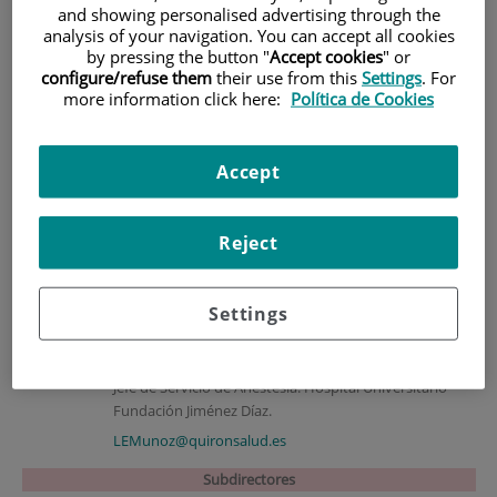
Dirección Académica
and showing personalised advertising through the
analysis of your navigation. You can accept all cookies
by pressing the button "
Accept cookies
" or
Directores
configure/refuse them
their use from this
Settings
. For
more information click here:
Política de Cookies
Paloma Rodríguez Gómez
Doctora en Enfermería.
Accept
Directora de EEFJD - UAM.
Tfno.: 915504800 Ext. 3110
Reject
prodriguezg@quironsalud.es
Settings
Luis Enrique Muñoz Alameda.
Doctor en Medicina y Cirugía. Profesor Asociado.
Jefe de Servicio de Anestesia. Hospital Universitario
Fundación Jiménez Díaz.
LEMunoz@quironsalud.es
Subdirectores