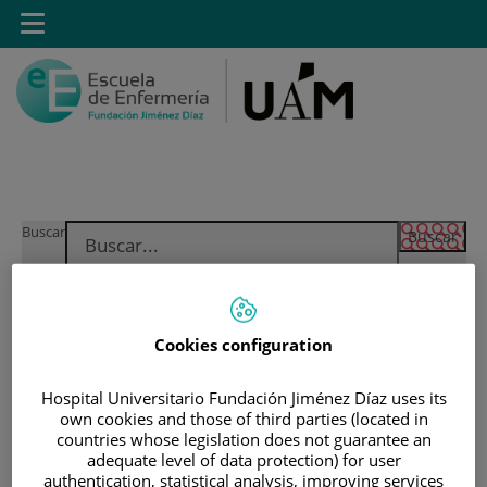
Saltar al contenido
Toggle
navigation
Saltar
Buscar
al
contenido
INICIO
Cookies configuration
|
MÁSTER PROPIO POR LA UAM EN CUIDADOS
AVANZADOS DEL PACIENTE EN ANESTESIA,
Hospital Universitario Fundación Jiménez Díaz uses its
REANIMACIÓN Y TRATAMIENTO DEL DOLOR
own cookies and those of third parties (located in
countries whose legislation does not guarantee an
|
DIRECCIÓN ACADÉMICA
adequate level of data protection) for user
authentication, statistical analysis, improving services