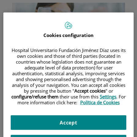
Cookies configuration
Research
Hospital Universitario Fundación Jiménez Díaz uses its
own cookies and those of third parties (located in
countries whose legislation does not guarantee an
adequate level of data protection) for user
authentication, statistical analysis, improving services
and showing personalised advertising through the
analysis of your navigation. You can accept all cookies
by pressing the button "
Accept cookies
" or
configure/refuse them
their use from this
Settings
. For
Teaching
more information click here:
Política de Cookies
Accept
Teléfono de atención al usuario