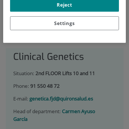
900 301 013
Reject
Settings
HOME
|
SERVICES PORTFOLIO
|
CLINICAL GENETICS
|
DIAGNÓSTICOS
Clinical Genetics
Situation:
2nd FLOOR Lifts 10 and 11
Phone:
91 550 48 72
E-mail:
genetica.fjd@quironsalud.es
Head of department:
Carmen Ayuso
García