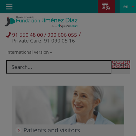
Jump to content
Jump
L
Active
Toggle
en
to
navigation
langu
content
/
91 550 48 00 / 900 606 055
Private Care: 91 090 05 16
International version
Language
selector
Patients and visitors