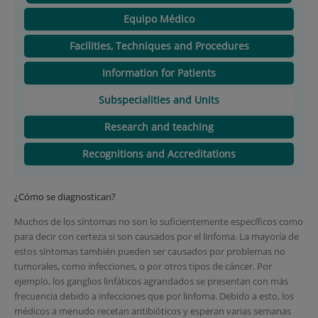
Equipo Médico
Facilities, Techniques and Procedures
Information for Patients
Subspecialities and Units
Research and teaching
Recognitions and Accreditations
¿Cómo se diagnostican?
Muchos de los síntomas no son lo suficientemente específicos como
para decir con certeza si son causados por el linfoma. La mayoría de
estos síntomas también pueden ser causados por problemas no
tumorales, como infecciones, o por otros tipos de cáncer. Por
ejemplo, los ganglios linfáticos agrandados se presentan con más
frecuencia debido a infecciones que por linfoma. Debido a esto, los
médicos a menudo recetan antibióticos y esperan varias semanas