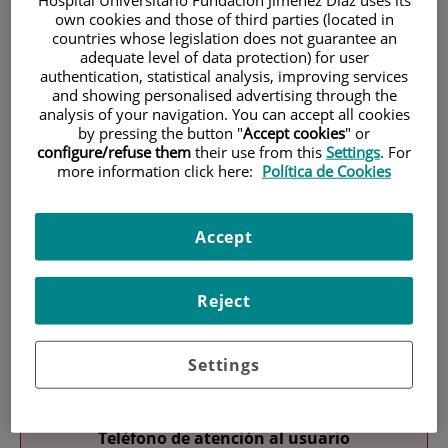
own cookies and those of third parties (located in
countries whose legislation does not guarantee an
adequate level of data protection) for user
authentication, statistical analysis, improving services
and showing personalised advertising through the
analysis of your navigation. You can accept all cookies
by pressing the button "
Accept cookies
" or
configure/refuse them
their use from this
Settings
. For
Research
more information click here:
Política de Cookies
Accept
Reject
Teaching
Settings
Teléfono de atención al usuario