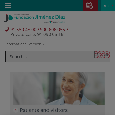
Jump to content
Jump
L
Active
Toggle
en
to
navigation
langu
content
/
91 550 48 00 / 900 606 055
Private Care: 91 090 05 16
International version
Language
selector
Patients and visitors