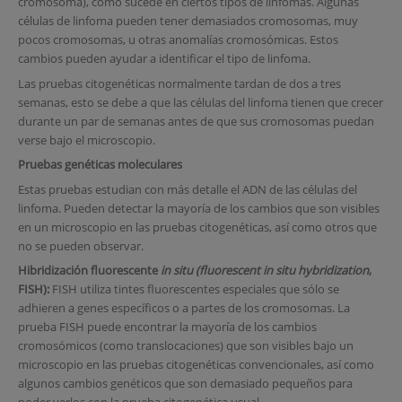
cromosoma), como sucede en ciertos tipos de linfomas. Algunas
células de linfoma pueden tener demasiados cromosomas, muy
pocos cromosomas, u otras anomalías cromosómicas. Estos
cambios pueden ayudar a identificar el tipo de linfoma.
Las pruebas citogenéticas normalmente tardan de dos a tres
semanas, esto se debe a que las células del linfoma tienen que crecer
durante un par de semanas antes de que sus cromosomas puedan
verse bajo el microscopio.
Pruebas genéticas moleculares
Estas pruebas estudian con más detalle el ADN de las células del
linfoma. Pueden detectar la mayoría de los cambios que son visibles
en un microscopio en las pruebas citogenéticas, así como otros que
no se pueden observar.
Hibridización fluorescente
in situ
(fluorescent in situ hybridization
,
FISH):
FISH utiliza tintes fluorescentes especiales que sólo se
adhieren a genes específicos o a partes de los cromosomas. La
prueba FISH puede encontrar la mayoría de los cambios
cromosómicos (como translocaciones) que son visibles bajo un
microscopio en las pruebas citogenéticas convencionales, así como
algunos cambios genéticos que son demasiado pequeños para