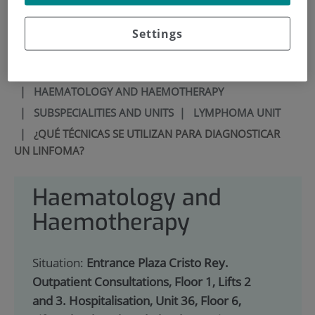
900 301 013
Settings
HOME
|
SERVICES PORTFOLIO
|
HAEMATOLOGY AND HAEMOTHERAPY
|
SUBSPECIALITIES AND UNITS
|
LYMPHOMA UNIT
|
¿QUÉ TÉCNICAS SE UTILIZAN PARA DIAGNOSTICAR
UN LINFOMA?
Haematology and
Haemotherapy
Situation:
Entrance Plaza Cristo Rey.
Outpatient Consultations, Floor 1, Lifts 2
and 3. Hospitalisation, Unit 36, Floor 6,