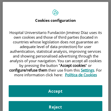
Cookies configuration
Hospital Universitario Fundación Jiménez Díaz uses its
own cookies and those of third parties (located in
Research
countries whose legislation does not guarantee an
adequate level of data protection) for user
authentication, statistical analysis, improving services
and showing personalised advertising through the
analysis of your navigation. You can accept all cookies
by pressing the button "
Accept cookies
" or
configure/refuse them
their use from this
Settings
. For
more information click here:
Política de Cookies
Teaching
Accept
Reject
Teléfono de atención al usuario