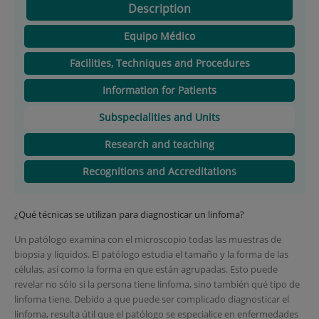
Description
Equipo Médico
Facilities, Techniques and Procedures
Information for Patients
Subspecialities and Units
Research and teaching
Recognitions and Accreditations
¿Qué técnicas se utilizan para diagnosticar un linfoma?
Un patólogo examina con el microscopio todas las muestras de
biopsia y líquidos. El patólogo estudia el tamaño y la forma de las
células, así como la forma en que están agrupadas. Esto puede
revelar no sólo si la persona tiene linfoma, sino también qué tipo de
linfoma tiene. Debido a que puede ser complicado diagnosticar el
linfoma, resulta útil que el patólogo se especialice en enfermedades