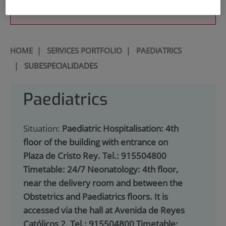
900 301 013
HOME
|
SERVICES PORTFOLIO
|
PAEDIATRICS
|
SUBESPECIALIDADES
Paediatrics
Situation:
Paediatric Hospitalisation: 4th
floor of the building with entrance on
Plaza de Cristo Rey. Tel.: 915504800
Timetable: 24/7 Neonatology: 4th floor,
near the delivery room and between the
Obstetrics and Paediatrics floors. It is
accessed via the hall at Avenida de Reyes
Católicos 2. Tel.: 915504800 Timetable: