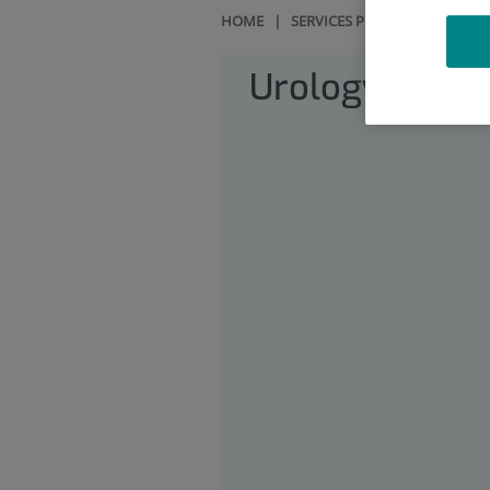
HOME
|
SERVICES PORTFOLIO
|
URO
Urology