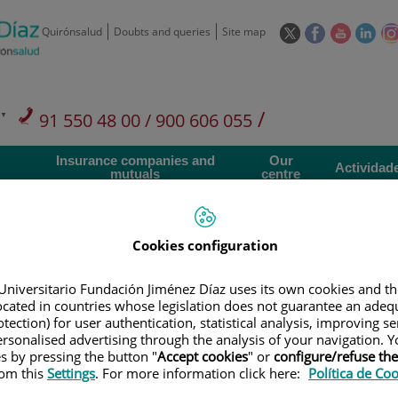
This
This
This
This
Quirónsalud
Doubts and queries
Site map
link
link
link
link
will
will
will
will
open
open
open
ope
in
in
in
in
/
91 550 48 00 / 900 606 055
a
a
a
a
pop-
pop-
pop-
pop
Private Care: 91 090 05 16
Insurance companies and
Our
up
up
up
up
Actividad
mutuals
centre
window.
window.
window.
win
Cookies configuration
Universitario Fundación Jiménez Díaz uses its own cookies and th
Research
T
located in countries whose legislation does not guarantee an adequ
tection) for user authentication, statistical analysis, improving s
rsonalised advertising through the analysis of your navigation. Y
es by pressing the button "
Accept cookies
" or
configure/refuse th
900 301 013
Teléfono de atención al usuario
rom this
Settings
. For more information click here:
Política de Co