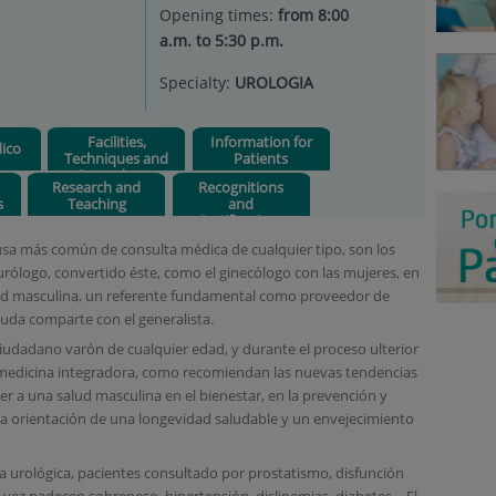
Opening times:
from 8:00
a.m. to 5:30 p.m.
Specialty:
UROLOGIA
Facilities,
Information for
ico
Techniques and
Patients
Procedures
Research and
Recognitions
s
Teaching
and
Certifications
usa más común de consulta médica de cualquier tipo, son los
l urólogo, convertido éste, como el ginecólogo con las mujeres, en
alud masculina, un referente fundamental como proveedor de
duda comparte con el generalista.
iudadano varón de cualquier edad, y durante el proceso ulterior
a medicina integradora, como recomiendan las nuevas tendencias
r a una salud masculina en el bienestar, en la prevención y
a orientación de una longevidad saludable y un envejecimiento
ta urológica, pacientes consultado por prostatismo, disfunción
 la vez padecen sobrepeso, hipertensión, dislipemias, diabetes,…El