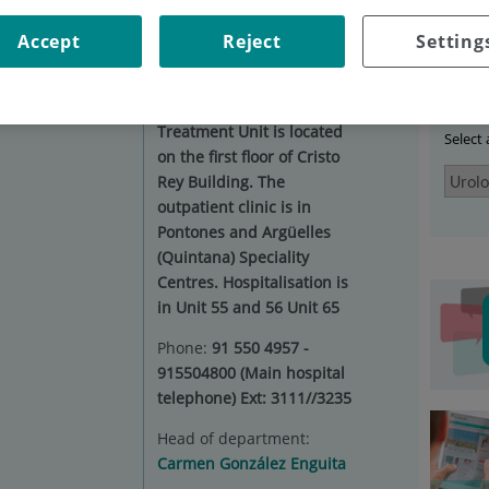
LOGY
|
SALUD MASCULINA
Accept
Reject
Setting
Ser
Situation:
The HUFJD’s
Urology Diagnosis and
Treatment Unit is located
Select
on the first floor of Cristo
Rey Building. The
outpatient clinic is in
Pontones and Argüelles
(Quintana) Speciality
Centres. Hospitalisation is
in Unit 55 and 56 Unit 65
Phone:
91 550 4957 -
915504800 (Main hospital
telephone) Ext: 3111//3235
Head of department:
Carmen González Enguita