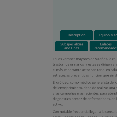
Description
Equipo Méd
Subspecialities
Enlaces
and Units
Recomendado
En los varones mayores de 50 años, la ca
trastornos urinarios, y éstas se dirigen a
el más importante actor sanitario, en s
estrategias preventivas, función que sin 
El urólogo, como médico generalista del c
del envejecimiento, debe de realizar un
y las campañas más recientes, para atende
diagnostico precoz de enfermedades, en l
activo.
Con notable frecuencia llegan a la consul
erectil, incontinencia urinaria, … y que a