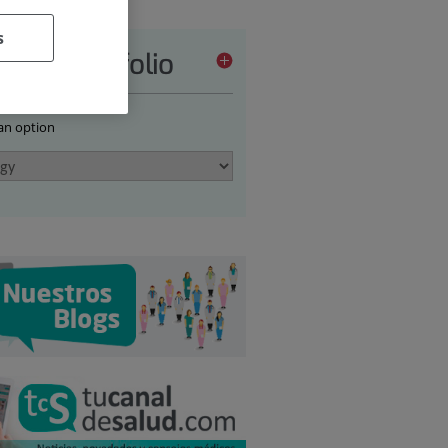
s
vices portfolio
 an option