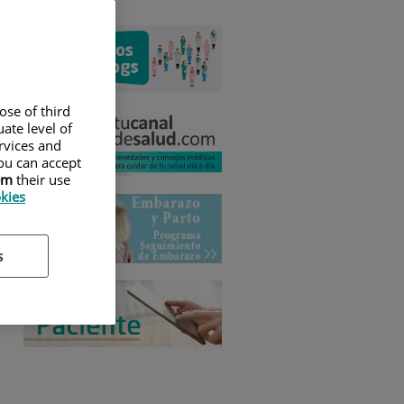
ose of third
ate level of
ervices and
ou can accept
em
their use
okies
s