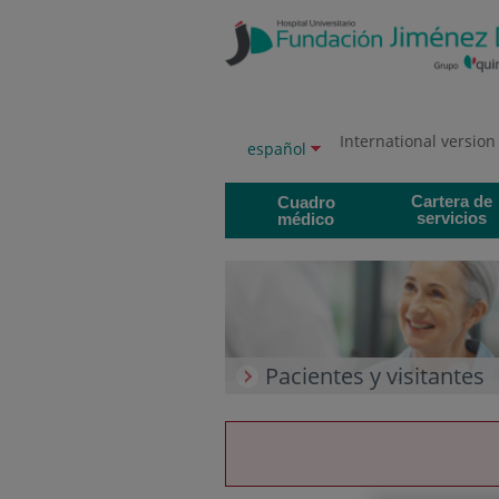
Saltar al contenido
Saltar
al
contenido
International version
Selector
Idioma
español
de
activo
idioma
Cartera de
Cuadro
servicios
médico
Pacientes y visitantes