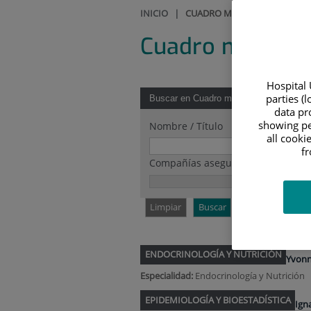
INICIO
|
CUADRO MÉDICO
Cuadro médico
Hospital 
parties (
Buscar en Cuadro médico
data pro
showing pe
Nombre / Título
all cooki
f
Compañías aseguradoras
Limpiar
Buscar
ENDOCRINOLOGÍA Y NUTRICIÓN
Yvonn
Especialidad:
Endocrinología y Nutrición
EPIDEMIOLOGÍA Y BIOESTADÍSTICA
Ign