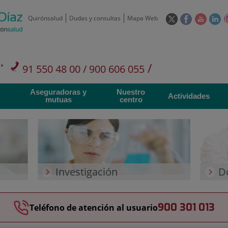
Este
Este
Este
Es
Quirónsalud
Dudas y consultas
Mapa Web
enlace
enlace
enlace
en
se
se
se
se
abrirá
abrirá
abrirá
ab
en
en
en
e
/
91 550 48 00 / 900 606 055
una
una
una
u
ventana
ventana
ventan
ve
Privados: 91 090 05 16
Aseguradoras y
Nuestro
nueva.
nueva.
nueva.
nu
Actividades
mutuas
centro
Investigación
D
900 301 013
Teléfono de atención al usuario