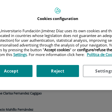
Cookies configuration
Universitario Fundación Jiménez Díaz uses its own cookies and th
located in countries whose legislation does not guarantee an adequ
tection) for user authentication, statistical analysis, improving s
rsonalised advertising through the analysis of your navigation. Y
Especialidad
es by pressing the button "
Accept cookies
" or
configure/refuse th
rom this
Settings
. For more information click here:
Política de Co
Accept
Reject
Setting
e Clarisa Fernandez Cagigao
acio Mahíllo Fernández