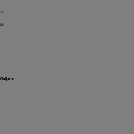
ica
nco
Guijarro