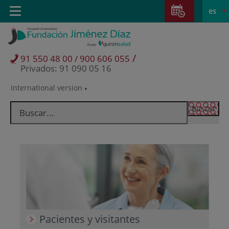
Saltar al contenido
Saltar
E
Idiom
Toggle
es
al
navigation
activo
contenido
/
91 550 48 00 / 900 606 055
Privados: 91 090 05 16
International version
Selector
de
idioma
Pacientes y visitantes