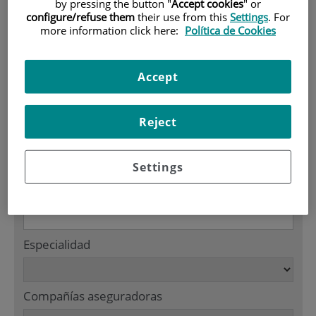
by pressing the button "
Accept cookies
" or
900 301 013
configure/refuse them
their use from this
Settings
. For
more information click here:
Política de Cookies
INICIO
|
CUADRO MÉDICO
Accept
Cuadro médico
Reject
Buscar en Cuadro médico
Settings
Nombre / Título
Especialidad
Compañías aseguradoras