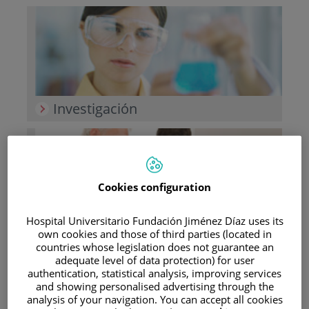
Investigación
Cookies configuration
Hospital Universitario Fundación Jiménez Díaz uses its
Docencia
own cookies and those of third parties (located in
countries whose legislation does not guarantee an
adequate level of data protection) for user
authentication, statistical analysis, improving services
and showing personalised advertising through the
analysis of your navigation. You can accept all cookies
Teléfono de atención al usuario