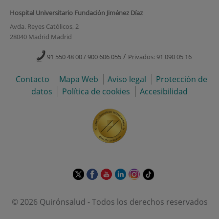
Hospital Universitario Fundación Jiménez Díaz
Avda. Reyes Católicos, 2
28040 Madrid Madrid
/
91 550 48 00 / 900 606 055
Privados: 91 090 05 16
Contacto
Mapa Web
Aviso legal
Protección de
datos
Política de cookies
Accesibilidad
Este
Este
Este
Este
Este
Enlace
enlace
enlace
enlace
enlace
enlace
a
se
se
se
se
se
una
© 2026 Quirónsalud - Todos los derechos reservados
abrirá
abrirá
abrirá
abrirá
abrirá
aplicación
en
en
en
en
en
externa.