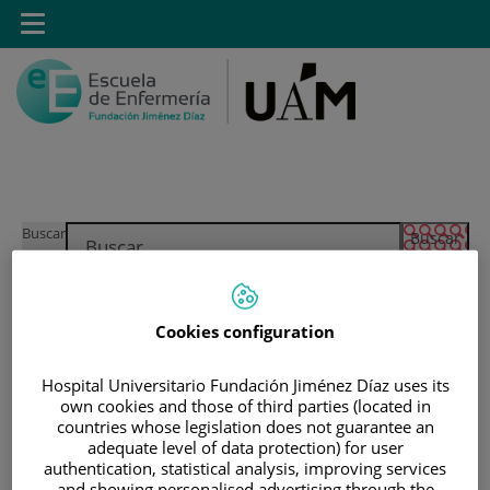
Saltar al contenido
Toggle
navigation
Saltar
Buscar
al
contenido
INICIO
|
ESTUDIANTES
Cookies configuration
|
ESTUDIANTES MATRICULADOS EN GRADO EN
Hospital Universitario Fundación Jiménez Díaz uses its
ENFERMERÍA
own cookies and those of third parties (located in
|
ACCESO A GUIAS DOCENTES
countries whose legislation does not guarantee an
adequate level of data protection) for user
|
GUÍAS DOCENTES 2020-2021
authentication, statistical analysis, improving services
|
GUÍAS DOCENTES SEGUNDO CURSO
and showing personalised advertising through the