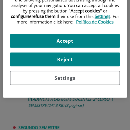
analysis of your navigation. You can accept all cookies
by pressing the button "
Accept cookies
" or
GUÍAS DOCENTES
configure/refuse them
their use from this
Settings
. For
SEGUNDO CURSO
more information click here:
Política de Cookies
PRIMER SEMESTRE
Accept
Psicología del Cuidado 20-21
(246.3
KB
)
(8 páginas)
Farmacología y Nutrición II 20-21
(395.6
KB
)
(10
Reject
páginas)
Bases y Metodología en Enfermería Comunitaria 20-
21
(196
KB
)
(9 páginas)
Settings
Enfermería del Adulto I 20-21
(327.6
KB
)
(10 páginas)
Prácticas Tuteladas I 20-21
(259.1
KB
)
(9 páginas)
ADENDAS A LAS GUÍAS DOCENTES_2º CURSO_1º
SEMESTRE
(241.3
KB
)
(3 páginas)
SEGUNDO SEMESTRE