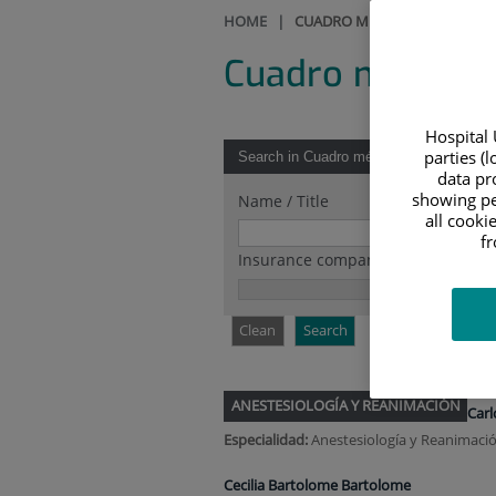
HOME
|
CUADRO MÉDICO
Cuadro médico
Hospital 
parties (
Search in Cuadro médico
data pro
showing pe
Name / Title
all cooki
f
Insurance companies
Clean
Search
ANESTESIOLOGÍA Y REANIMACIÓN
Carl
Especialidad:
Anestesiología y Reanimaci
Cecilia Bartolome Bartolome