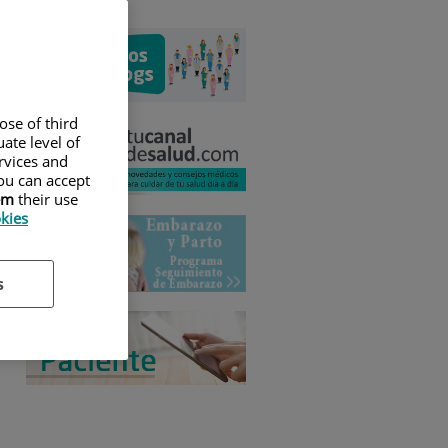
ose of third
ate level of
ervices and
ou can accept
em
their use
okies
s