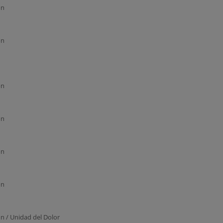
ón
ón
ón
ón
ón
ón
n / Unidad del Dolor