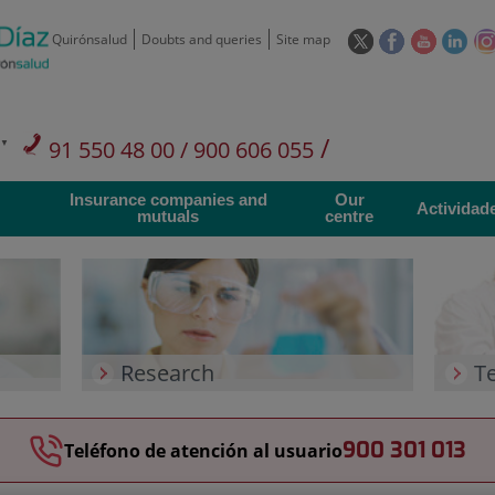
This
This
This
This
Quirónsalud
Doubts and queries
Site map
link
link
link
link
will
will
will
will
open
open
open
ope
in
in
in
in
/
91 550 48 00 / 900 606 055
a
a
a
a
pop-
pop-
pop-
pop
Private Care: 91 090 05 16
Insurance companies and
Our
up
up
up
up
Actividad
mutuals
centre
window.
window.
window.
win
Research
T
900 301 013
Teléfono de atención al usuario