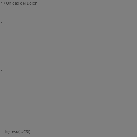
n / Unidad del Dolor
ón
ón
ón
ón
ón
in Ingreso( UCSI)