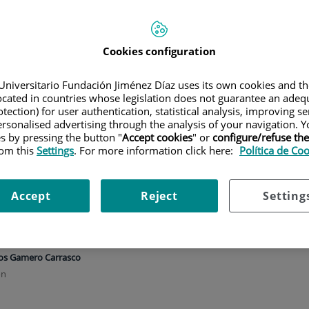
Cookies configuration
Universitario Fundación Jiménez Díaz uses its own cookies and th
located in countries whose legislation does not guarantee an adequ
tection) for user authentication, statistical analysis, improving s
rsonalised advertising through the analysis of your navigation. Y
Specialty
es by pressing the button "
Accept cookies
" or
configure/refuse th
rom this
Settings
. For more information click here:
Política de Co
Accept
Reject
Setting
os Gamero Carrasco
ón