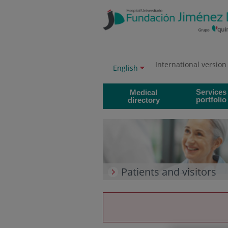
Jump to content
Jump
to
content
International version
Language
Active
English
selector
language
Services
Medical
portfolio
directory
Patients and visitors