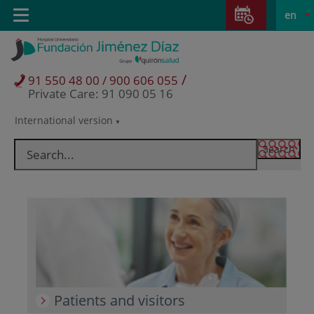
Jump to content
Jump
L
Active
Toggle
en
to
navigation
langu
content
/
91 550 48 00 / 900 606 055
Private Care: 91 090 05 16
International version
Language
selector
Patients and visitors