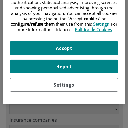
authentication, statistical analysis, improving services
900 301 013
and showing personalised advertising through the
analysis of your navigation. You can accept all cookies
by pressing the button "
Accept cookies
" or
configure/refuse them
their use from this
Settings
. For
HOME
|
CUADRO MÉDICO
more information click here:
Política de Cookies
Cuadro médico
Accept
Search in Cuadro médico
Reject
Name / Title
Settings
Specialty
Insurance companies