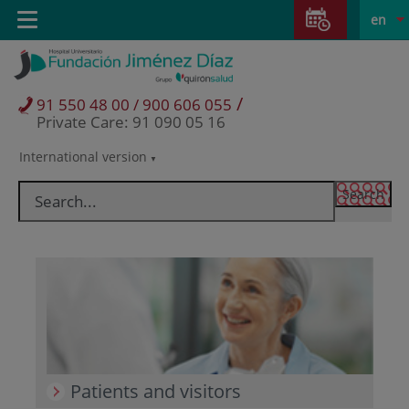
Jump to content
Jump
L
Active
Toggle
en
to
navigation
langu
content
/
91 550 48 00 / 900 606 055
Private Care: 91 090 05 16
International version
Language
selector
Patients and visitors