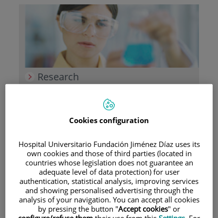
Research
Cookies configuration
Hospital Universitario Fundación Jiménez Díaz uses its
own cookies and those of third parties (located in
Teaching
countries whose legislation does not guarantee an
adequate level of data protection) for user
authentication, statistical analysis, improving services
and showing personalised advertising through the
analysis of your navigation. You can accept all cookies
by pressing the button "
Accept cookies
" or
Teléfono de atención al usuario
configure/refuse them
their use from this
Settings
. For