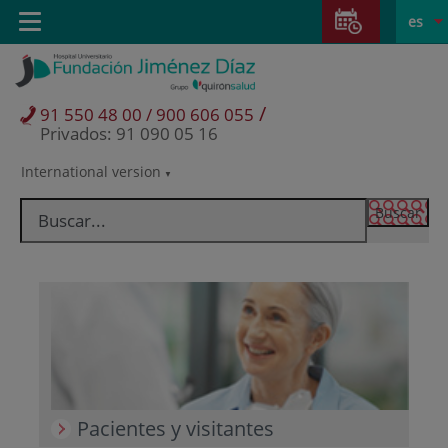
Saltar al contenido
Saltar
E
Idiom
Toggle
es
al
navigation
activo
contenido
/
91 550 48 00 / 900 606 055
Privados: 91 090 05 16
International version
Selector
de
idioma
Pacientes y visitantes